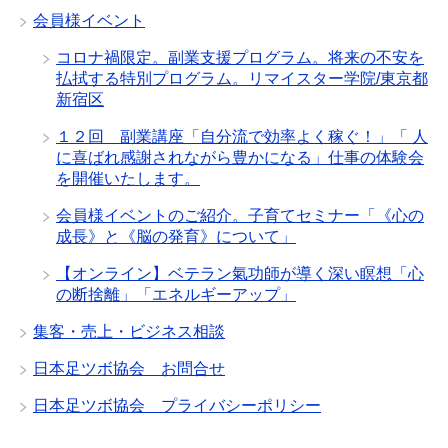
会員様イベント
コロナ禍限定。副業支援プログラム。将来の不安を
払拭する特別プログラム。リマイスター学院/東京都
新宿区
１２回 副業講座「自分流で効率よく稼ぐ！」「 人
に喜ばれ感謝されながら豊かになる」仕事の体験会
を開催いたします。
会員様イベントのご紹介。子育てセミナー「《心の
成長》と《脳の発育》について」
【オンライン】ベテラン氣功師が導く深い瞑想「心
の断捨離」「エネルギーアップ」
集客・売上・ビジネス相談
日本足ツボ協会 お問合せ
日本足ツボ協会 プライバシーポリシー