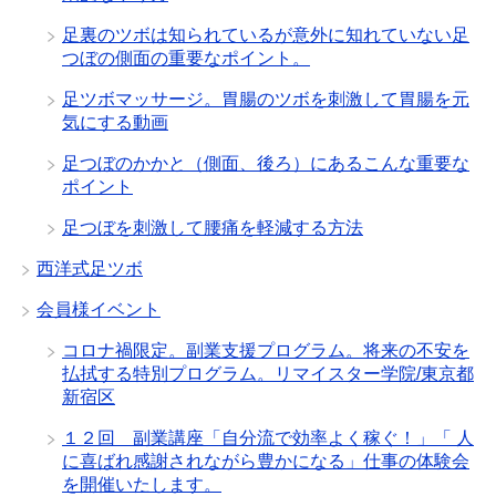
足裏のツボは知られているが意外に知れていない足
つぼの側面の重要なポイント。
足ツボマッサージ。胃腸のツボを刺激して胃腸を元
気にする動画
足つぼのかかと（側面、後ろ）にあるこんな重要な
ポイント
足つぼを刺激して腰痛を軽減する方法
西洋式足ツボ
会員様イベント
コロナ禍限定。副業支援プログラム。将来の不安を
払拭する特別プログラム。リマイスター学院/東京都
新宿区
１２回 副業講座「自分流で効率よく稼ぐ！」「 人
に喜ばれ感謝されながら豊かになる」仕事の体験会
を開催いたします。