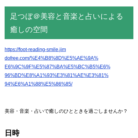
足つぼ＠美容と音楽と占いによる
癒しの空間
https://foot-reading-smile.jim
dofree.com/%E4%B8%8D%E5%AE%9A%
E6%9C%9F%E5%87%BA%E5%BC%B5%E6%
96%BD%E8%A1%93%E3%81%AE%E3%81%
94%E6%A1%88%E5%86%85/
美容・音楽・占いで癒しのひとときを過ごしませんか？
日時