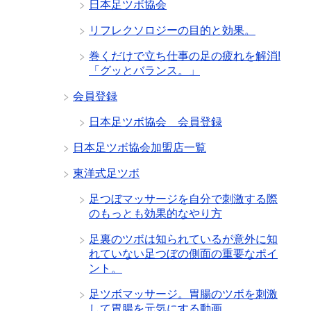
日本足ツボ協会
リフレクソロジーの目的と効果。
巻くだけで立ち仕事の足の疲れを解消!
「グッとバランス。」
会員登録
日本足ツボ協会 会員登録
日本足ツボ協会加盟店一覧
東洋式足ツボ
足つぼマッサージを自分で刺激する際
のもっとも効果的なやり方
足裏のツボは知られているが意外に知
れていない足つぼの側面の重要なポイ
ント。
足ツボマッサージ。胃腸のツボを刺激
して胃腸を元気にする動画