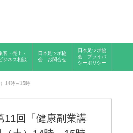
日本足ツボ協
集客・売上・
日本足ツボ協
会 プライバ
ビジネス相談
会 お問合せ
シーポリシー
）14時～15時
11回「健康副業講