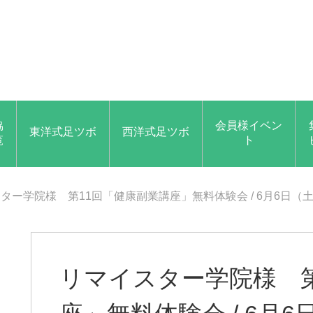
協
会員様イベン
東洋式足ツボ
西洋式足ツボ
覧
ト
ター学院様 第11回「健康副業講座」無料体験会 / 6月6日（土
リマイスター学院様 第