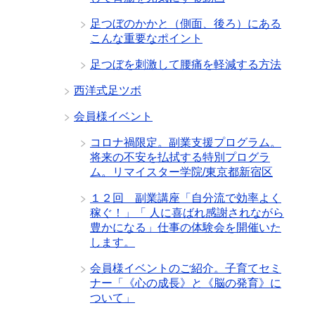
足つぼのかかと（側面、後ろ）にある
こんな重要なポイント
足つぼを刺激して腰痛を軽減する方法
西洋式足ツボ
会員様イベント
コロナ禍限定。副業支援プログラム。
将来の不安を払拭する特別プログラ
ム。リマイスター学院/東京都新宿区
１２回 副業講座「自分流で効率よく
稼ぐ！」「 人に喜ばれ感謝されながら
豊かになる」仕事の体験会を開催いた
します。
会員様イベントのご紹介。子育てセミ
ナー「《心の成長》と《脳の発育》に
ついて」