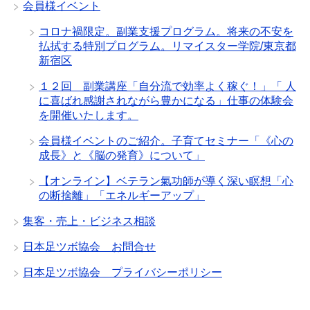
会員様イベント
コロナ禍限定。副業支援プログラム。将来の不安を
払拭する特別プログラム。リマイスター学院/東京都
新宿区
１２回 副業講座「自分流で効率よく稼ぐ！」「 人
に喜ばれ感謝されながら豊かになる」仕事の体験会
を開催いたします。
会員様イベントのご紹介。子育てセミナー「《心の
成長》と《脳の発育》について」
【オンライン】ベテラン氣功師が導く深い瞑想「心
の断捨離」「エネルギーアップ」
集客・売上・ビジネス相談
日本足ツボ協会 お問合せ
日本足ツボ協会 プライバシーポリシー